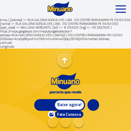
Array ( [address] => RUA GALDINO GONCALVES LIMA, 310 CENTRO PARNAMIRIM PE 56163-000
[name] => RUA GALDINO GONCALVES LIMA, 310 CENTRO PARNAMIRIM PE 56163-000
[post_code] => MALLANA MERCANTIL [lat] => -8.093026 [lng] => -39.5821935 )
Mais buscados:
Produtos
Minuano Rende +
https://maps.googleapis.com/maps/api/geocode/json?
address=RUA+GALDINO+GONCALVES+LIMA%2C+310+CENTRO+PARNAMIRIM+PE+56163-
000&key=AIzaSyB8pvvFtnV38ItmhruN4nwZQOqzDSYbQJ0Formatted Address:
Latitude:
Nossa história
Longitude:
Baixe agora!
Fale Conosco