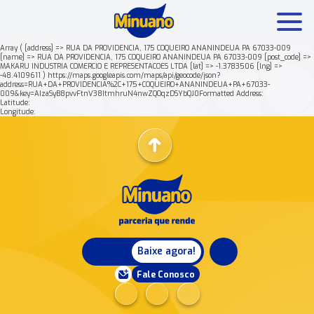
Array ( [address] => RUA DA PROVIDENCIA, 175 COQUEIRO ANANINDEUA PA 67033-009
[name] => RUA DA PROVIDENCIA, 175 COQUEIRO ANANINDEUA PA 67033-009 [post_code] =>
MAKARU INDUSTRIA COMERCIO E REPRESENTACOES LTDA [lat] => -1.3783506 [lng] =>
Mais buscados:
Produtos
Minuano Rende +
-48.4109611 ) https://maps.googleapis.com/maps/api/geocode/json?
address=RUA+DA+PROVIDENCIA%2C+175+COQUEIRO+ANANINDEUA+PA+67033-
009&key=AIzaSyB8pvvFtnV38ItmhruN4nwZQOqzDSYbQJ0Formatted Address:
Latitude:
Nossa história
Longitude:
Baixe agora!
Fale Conosco