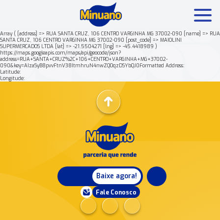
Array ( [address] => RUA SANTA CRUZ, 106 CENTRO VARGINHA MG 37002-090 [name] => RUA
SANTA CRUZ, 106 CENTRO VARGINHA MG 37002-090 [post_code] => MAIOLINI
SUPERMERCADOS LTDA [lat] => -21.5504271 [lng] => -45.4418989 )
Mais buscados:
Produtos
Minuano Rende +
https://maps.googleapis.com/maps/api/geocode/json?
address=RUA+SANTA+CRUZ%2C+106+CENTRO+VARGINHA+MG+37002-
090&key=AIzaSyB8pvvFtnV38ItmhruN4nwZQOqzDSYbQJ0Formatted Address:
Latitude:
Nossa história
Longitude:
Baixe agora!
Fale Conosco