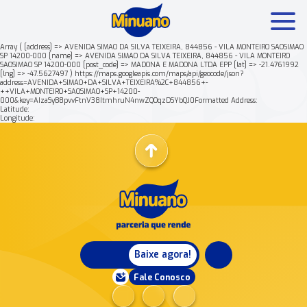
Array ( [address] => AVENIDA SIMAO DA SILVA TEIXEIRA, 844856 - VILA MONTEIRO SAOSIMAO
SP 14200-000 [name] => AVENIDA SIMAO DA SILVA TEIXEIRA, 844856 - VILA MONTEIRO
SAOSIMAO SP 14200-000 [post_code] => MADONA E MADONA LTDA EPP [lat] => -21.4761992
Mais buscados:
Produtos
Minuano Rende +
[lng] => -47.5627497 ) https://maps.googleapis.com/maps/api/geocode/json?
address=AVENIDA+SIMAO+DA+SILVA+TEIXEIRA%2C+844856+-
++VILA+MONTEIRO+SAOSIMAO+SP+14200-
000&key=AIzaSyB8pvvFtnV38ItmhruN4nwZQOqzDSYbQJ0Formatted Address:
Nossa história
Latitude:
Longitude:
Baixe agora!
Fale Conosco