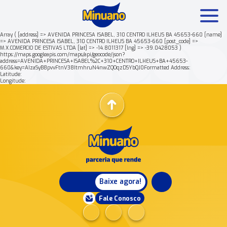
Array ( [address] => AVENIDA PRINCESA ISABEL, 310 CENTRO ILHEUS BA 45653-660 [name]
=> AVENIDA PRINCESA ISABEL, 310 CENTRO ILHEUS BA 45653-660 [post_code] =>
M.X.COMERCIO DE ESTIVAS LTDA [lat] => -14.8011317 [lng] => -39.0428053 )
Mais buscados:
Produtos
Minuano Rende +
https://maps.googleapis.com/maps/api/geocode/json?
address=AVENIDA+PRINCESA+ISABEL%2C+310+CENTRO+ILHEUS+BA+45653-
660&key=AIzaSyB8pvvFtnV38ItmhruN4nwZQOqzDSYbQJ0Formatted Address:
Latitude:
Nossa história
Longitude:
Baixe agora!
Fale Conosco