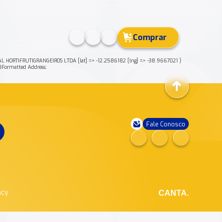
Comprar
HORTIFRUTIGRANGEIROS LTDA [lat] => -12.2586182 [lng] => -38.9667021 )
ormatted Address:
Fale Conosco
ncy
CANTA.