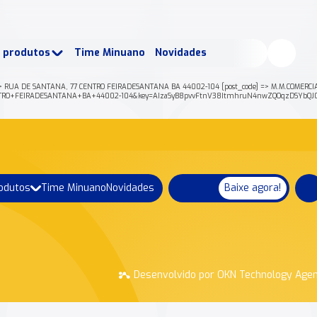
buscados:
Produtos
e produtos
Time Minuano
Novidades
uano Rende +
Nossa história
 RUA DE SANTANA, 77 CENTRO FEIRADESANTANA BA 44002-104 [post_code] => M.M.COMERCIAL 
CENTRO+FEIRADESANTANA+BA+44002-104&key=AIzaSyB8pvvFtnV38ItmhruN4nwZQOqzDSYbQJ0F
rodutos
Time Minuano
Novidades
Baixe agora!
Desenvolvido por OKN Technology Age