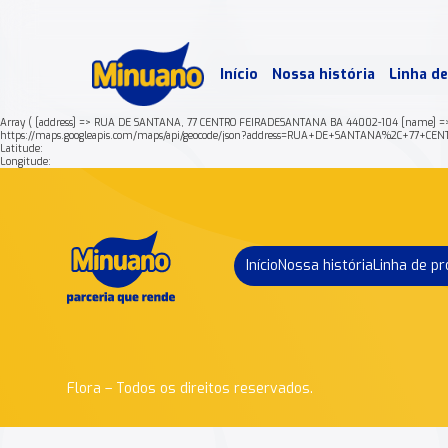
Mais 
Início
Nossa história
Linha d
Min
Array ( [address] => RUA DE SANTANA, 77 CENTRO FEIRADESANTANA BA 44002-104 [name] =>
https://maps.googleapis.com/maps/api/geocode/json?address=RUA+DE+SANTANA%2C+77+
Latitude:
Longitude:
Início
Nossa história
Linha de p
Flora – Todos os direitos reservados.