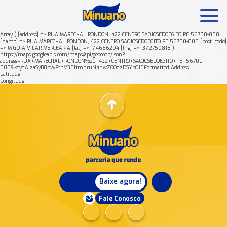
Array ( [address] => RUA MARECHAL RONDON, 422 CENTRO SAOJOSEDOEGITO PE 56700-000
[name] => RUA MARECHAL RONDON, 422 CENTRO SAOJOSEDOEGITO PE 56700-000 [post_code]
=> M GUIA VILAR MERCEARIA [lat] => -7.4666294 [lng] => -37.2759818 )
Mais buscados:
Produtos
Minuano Rende +
https://maps.googleapis.com/maps/api/geocode/json?
address=RUA+MARECHAL+RONDON%2C+422+CENTRO+SAOJOSEDOEGITO+PE+56700-
000&key=AIzaSyB8pvvFtnV38ItmhruN4nwZQOqzDSYbQJ0Formatted Address:
Latitude:
Nossa história
Longitude:
Baixe agora!
Fale Conosco