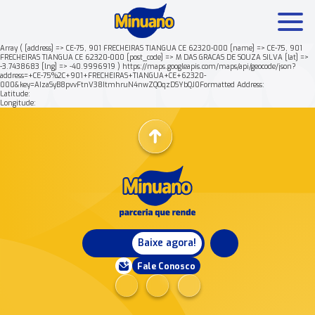
Array ( [address] => CE-75, 901 FRECHEIRAS TIANGUA CE 62320-000 [name] => CE-75, 901
FRECHEIRAS TIANGUA CE 62320-000 [post_code] => M DAS GRACAS DE SOUZA SILVA [lat] =>
-3.7438683 [lng] => -40.9996919 ) https://maps.googleapis.com/maps/api/geocode/json?
Mais buscados:
Produtos
Minuano Rende +
address=+CE-75%2C+901+FRECHEIRAS+TIANGUA+CE+62320-
000&key=AIzaSyB8pvvFtnV38ItmhruN4nwZQOqzDSYbQJ0Formatted Address:
Latitude:
Longitude:
Nossa história
Baixe agora!
Fale Conosco