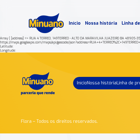
Mais 
Início
Nossa história
Linha d
Min
Array ( [address] => RUA 4 TERREO, 149TERREO - ALTO DA MARAVILHA JUAZEIRO BA 48905-3
https://maps.googleapis.com/maps/api/geocode/json?address=RUA+4+TERREO%2C+149T
Latitude:
Longitude:
Início
Nossa história
Linha de p
Flora – Todos os direitos reservados.