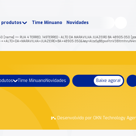
buscados:
Produtos
e produtos
Time Minuano
Novidades
uano Rende +
Nossa história
50 [name] => RUA 4 TERREO, 149TERREO - ALTO DA MARAVILHA JUAZEIRO BA 48905-350 [post
ERREO+-++ALTO+DA+MARAVILHA+JUAZEIRO+BA+48905-350&key=AIzaSyB8pvvFtnV38ItmhruN4n
rodutos
Time Minuano
Novidades
Baixe agora!
Desenvolvido por OKN Technology Age