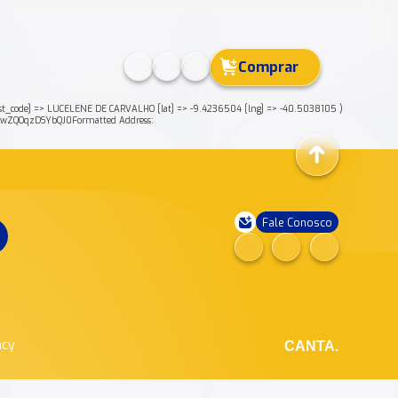
Comprar
_code] => LUCELENE DE CARVALHO [lat] => -9.4236504 [lng] => -40.5038105 )
wZQOqzDSYbQJ0Formatted Address:
Fale Conosco
ncy
CANTA.