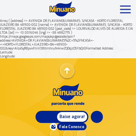
Array ( [address] => AVENIDA DR.FLAVIANOGUIMARAES, S/NCASA - HORTO FLORESTAL
JUAZEIRO BA 48900-002 [name] => AVENIDA DR.FLAVIANOGUIMARAES, S/NCASA - HORTO
FLORESTAL JUAZEIRO BA 48900-002 [post_code] => LOURIVALDO ALVES DE ALMEIDA E CIA
Mais buscados:
Produtos
Minuano Rende +
LTDA [lat] => -13.0016046 [lng] => -38.4882775 )
https://maps.googleapis.com/maps/api/geocode/json?
address=AVENIDA+DR.FLAVIANOGUIMARAES%2C+S%2FNCASA+-
++HORTO+FLORESTAL+JUAZEIRO+BA+48900-
Nossa história
002&key=AIzaSyB8pvvFtnV38ItmhruN4nwZQOqzDSYbQJ0Formatted Address:
Latitude:
Longitude:
Baixe agora!
Fale Conosco