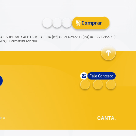
Comprar
 E SUPERMERCADO ESTRELA LTDA [lat] => -21.6292203 [lng] => -55.1595573 )
bQJ0Formatted Address:
Fale Conosco
ncy
CANTA.