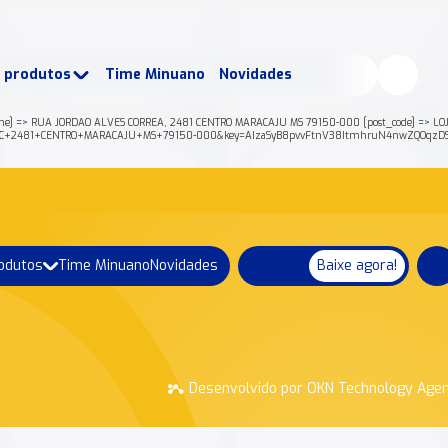
buscados:
Produtos
e produtos
Time Minuano
Novidades
uano Rende +
Nossa história
e] => RUA JORDAO ALVES CORREA, 2481 CENTRO MARACAJU MS 79150-000 [post_code] => LOJA
EA%2C+2481+CENTRO+MARACAJU+MS+79150-000&key=AIzaSyB8pvvFtnV38ItmhruN4nwZQOqzDSY
rodutos
Time Minuano
Novidades
Baixe agora!
Desenvolvido por OKN Technology Age