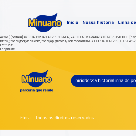
Mais 
Início
Nossa história
Linha d
Min
Array ( [address] => RUA JORDAO ALVES CORREA, 2481 CENTRO MARACAJU MS 79150-000 [nam
https://maps.googleapis.com/maps/api/geocode/json?address=RUA+JORDAO+ALVES+CORR
Latitude:
Longitude:
Início
Nossa história
Linha de p
Flora – Todos os direitos reservados.