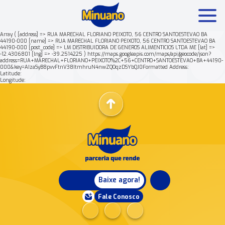
Array ( [address] => RUA MARECHAL FLORIANO PEIXOTO, 56 CENTRO SANTOESTEVAO BA
44190-000 [name] => RUA MARECHAL FLORIANO PEIXOTO, 56 CENTRO SANTOESTEVAO BA
44190-000 [post_code] => LM DISTRIBUIDORA DE GENEROS ALIMENTICIOS LTDA ME [lat] =>
Mais buscados:
Produtos
Minuano Rende +
-12.4306801 [lng] => -39.2514225 ) https://maps.googleapis.com/maps/api/geocode/json?
address=RUA+MARECHAL+FLORIANO+PEIXOTO%2C+56+CENTRO+SANTOESTEVAO+BA+44190-
000&key=AIzaSyB8pvvFtnV38ItmhruN4nwZQOqzDSYbQJ0Formatted Address:
Latitude:
Nossa história
Longitude:
Baixe agora!
Fale Conosco