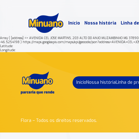
Mais 
Início
Nossa história
Linha d
Min
Array ( [address] => AVENIDA CEL JOSE MARTINS, 203 ALTO DO ANJO MUZAMBINHO MG 37890
-46.5254198 ) https://maps.googleapis.com/maps/api/geocode/json?address=AVENID
Latitude:
Longitude:
Início
Nossa história
Linha de p
Flora – Todos os direitos reservados.