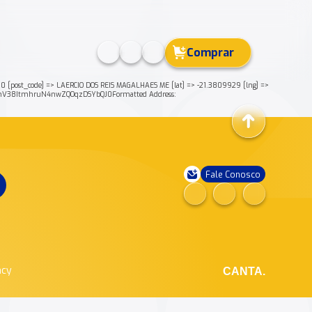
Comprar
ost_code] => LAERCIO DOS REIS MAGALHAES ME [lat] => -21.3809929 [lng] =>
tnV38ItmhruN4nwZQOqzDSYbQJ0Formatted Address:
Fale Conosco
ncy
CANTA.