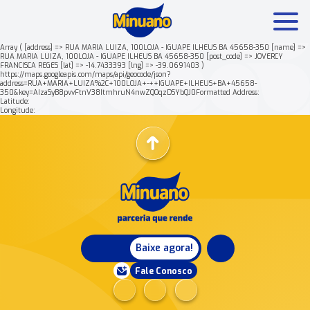
Array ( [address] => RUA MARIA LUIZA, 100LOJA - IGUAPE ILHEUS BA 45658-350 [name] =>
RUA MARIA LUIZA, 100LOJA - IGUAPE ILHEUS BA 45658-350 [post_code] => JOVERCY
FRANCISCA REGES [lat] => -14.7433393 [lng] => -39.0691403 )
Mais buscados:
Produtos
Minuano Rende +
https://maps.googleapis.com/maps/api/geocode/json?
address=RUA+MARIA+LUIZA%2C+100LOJA+-++IGUAPE+ILHEUS+BA+45658-
350&key=AIzaSyB8pvvFtnV38ItmhruN4nwZQOqzDSYbQJ0Formatted Address:
Latitude:
Nossa história
Longitude:
Baixe agora!
Fale Conosco