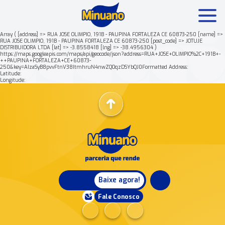
Array ( [address] => RUA JOSE OLIMPIO, 191B - PAUPINA FORTALEZA CE 60873-250 [name] =>
RUA JOSE OLIMPIO, 191B - PAUPINA FORTALEZA CE 60873-250 [post_code] => JOTUJE
DISTRIBUIDORA LTDA [lat] => -3.8558418 [lng] => -38.4956304 )
Mais buscados:
Produtos
Minuano Rende +
https://maps.googleapis.com/maps/api/geocode/json?address=RUA+JOSE+OLIMPIO%2C+191B+-
++PAUPINA+FORTALEZA+CE+60873-
250&key=AIzaSyB8pvvFtnV38ItmhruN4nwZQOqzDSYbQJ0Formatted Address:
Latitude:
Nossa história
Longitude:
Baixe agora!
Fale Conosco