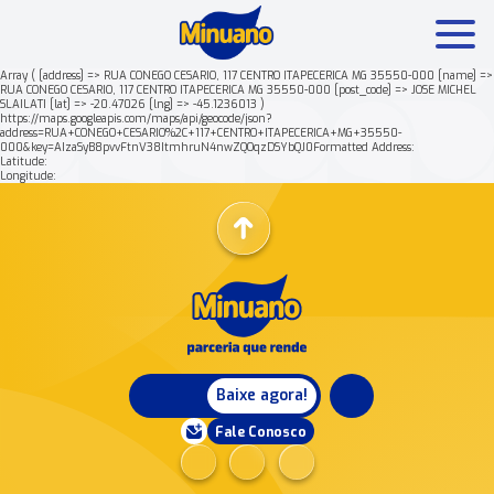
Array ( [address] => RUA CONEGO CESARIO, 117 CENTRO ITAPECERICA MG 35550-000 [name] =>
RUA CONEGO CESARIO, 117 CENTRO ITAPECERICA MG 35550-000 [post_code] => JOSE MICHEL
SLAILATI [lat] => -20.47026 [lng] => -45.1236013 )
Mais buscados:
Produtos
Minuano Rende +
https://maps.googleapis.com/maps/api/geocode/json?
address=RUA+CONEGO+CESARIO%2C+117+CENTRO+ITAPECERICA+MG+35550-
000&key=AIzaSyB8pvvFtnV38ItmhruN4nwZQOqzDSYbQJ0Formatted Address:
Latitude:
Nossa história
Longitude:
Baixe agora!
Fale Conosco