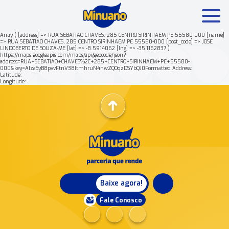
Array ( [address] => RUA SEBATIAO CHAVES, 285 CENTRO SIRINHAEM PE 55580-000 [name]
=> RUA SEBATIAO CHAVES, 285 CENTRO SIRINHAEM PE 55580-000 [post_code] => JOSE
LINDOBERTO DE SOUZA-ME [lat] => -8.5914062 [lng] => -35.1162837 )
Mais buscados:
Produtos
Minuano Rende +
https://maps.googleapis.com/maps/api/geocode/json?
address=RUA+SEBATIAO+CHAVES%2C+285+CENTRO+SIRINHAEM+PE+55580-
000&key=AIzaSyB8pvvFtnV38ItmhruN4nwZQOqzDSYbQJ0Formatted Address:
Latitude:
Nossa história
Longitude:
Baixe agora!
Fale Conosco