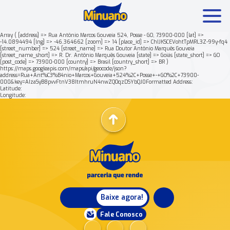
Array ( [address] => Rua Antônio Marcos Gouveia 524, Posse - GO, 73900-000 [lat] =>
-14.0894494 [lng] => -46.364662 [zoom] => 14 [place_id] => ChIJKSCEVohtTpMRL3Z-99y-fq4
[street_number] => 524 [street_name] => Rua Doutor Antônio Marquês Gouveia
Mais buscados:
Produtos
Minuano Rende +
[street_name_short] => R. Dr. Antônio Marquês Gouveia [state] => Goiás [state_short] => GO
[post_code] => 73900-000 [country] => Brasil [country_short] => BR )
https://maps.googleapis.com/maps/api/geocode/json?
address=Rua+Ant%C3%B4nio+Marcos+Gouveia+524%2C+Posse+-+GO%2C+73900-
Nossa história
000&key=AIzaSyB8pvvFtnV38ItmhruN4nwZQOqzDSYbQJ0Formatted Address:
Latitude:
Longitude:
Baixe agora!
Fale Conosco