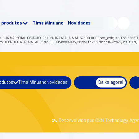
buscados:
Produtos
e produtos
Time Minuano
Novidades
uano Rende +
Nossa história
 RUA MARECHAL DEODORO, 251 CENTRO ATALAIA AL 57690-000 [post_code] => JOSE BENEDITO 
%2C+251+CENTRO+ATALAIA+AL+57690-000&key=AIzaSyB8pvvFtnV38ItmhruN4nwZQOqzDSYbQJ0
rodutos
Time Minuano
Novidades
Baixe agora!
Desenvolvido por OKN Technology Age