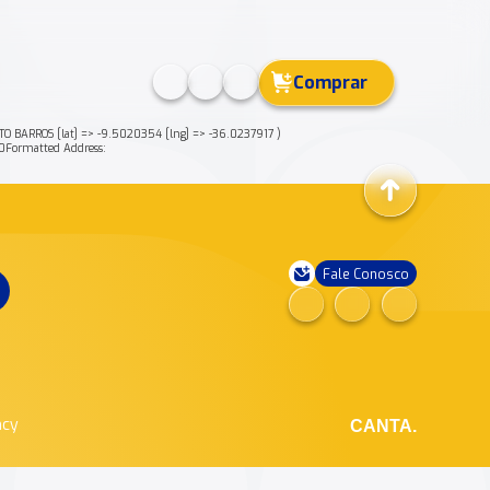
Comprar
BARROS [lat] => -9.5020354 [lng] => -36.0237917 )
Formatted Address:
Fale Conosco
ncy
CANTA.