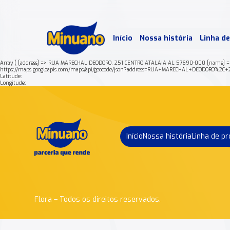
Mais 
Início
Nossa história
Linha d
Min
Array ( [address] => RUA MARECHAL DEODORO, 251 CENTRO ATALAIA AL 57690-000 [name] =>
https://maps.googleapis.com/maps/api/geocode/json?address=RUA+MARECHAL+DEODORO
Latitude:
Longitude:
Início
Nossa história
Linha de p
Flora – Todos os direitos reservados.