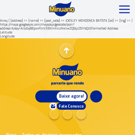
Array ( [address] => [name] => [post_code] => JOESLEY MENDONCA BATISTA [lat] => [lng] => )
https://maps.googleapis.com/maps/api/geocode/json?
address=&key=AIzaSyB8pvvFtnV38ItmhruN4nwZQOqzDSYbQJ0Formatted Address:
Mais buscados:
Produtos
Minuano Rende +
Latitude:
Longitude:
Nossa história
Baixe agora!
Fale Conosco