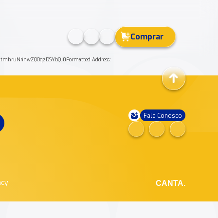
Comprar
tnV38ItmhruN4nwZQOqzDSYbQJ0Formatted Address:
Fale Conosco
ncy
CANTA.