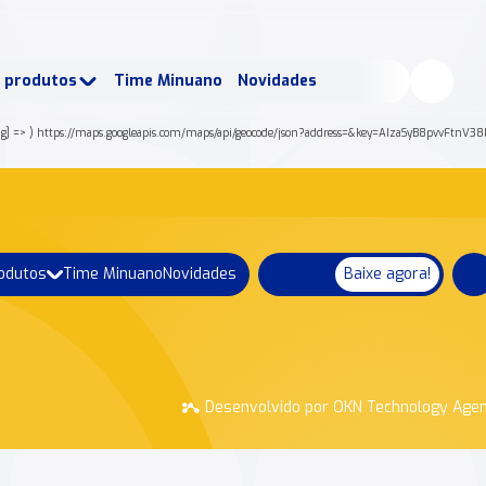
buscados:
Produtos
e produtos
Time Minuano
Novidades
uano Rende +
Nossa história
 [lng] => ) https://maps.googleapis.com/maps/api/geocode/json?address=&key=AIzaSyB8pvvF
rodutos
Time Minuano
Novidades
Baixe agora!
Desenvolvido por OKN Technology Age