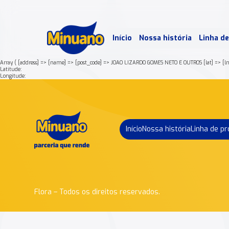
Mais 
Início
Nossa história
Linha d
Min
Array ( [address] => [name] => [post_code] => JOAO LIZARDO GOMES NETO E OUTROS [lat] =>
Latitude:
Longitude:
Início
Nossa história
Linha de p
Flora – Todos os direitos reservados.