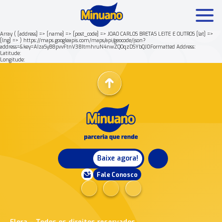
Array ( [address] => [name] => [post_code] => JOAO CARLOS BRETAS LEITE E OUTROS [lat] =>
[lng] => ) https://maps.googleapis.com/maps/api/geocode/json?
address=&key=AIzaSyB8pvvFtnV38ItmhruN4nwZQOqzDSYbQJ0Formatted Address:
Mais buscados:
Produtos
Minuano Rende +
Latitude:
Longitude:
Nossa história
Baixe agora!
Fale Conosco