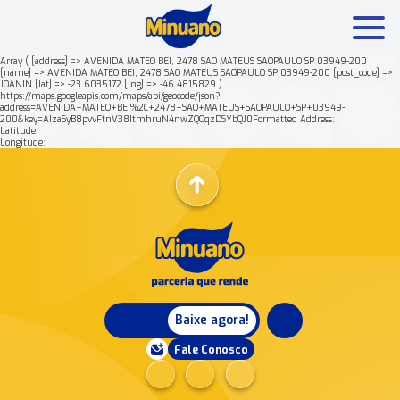
Array ( [address] => AVENIDA MATEO BEI, 2478 SAO MATEUS SAOPAULO SP 03949-200
[name] => AVENIDA MATEO BEI, 2478 SAO MATEUS SAOPAULO SP 03949-200 [post_code] =>
JOANIN [lat] => -23.6035172 [lng] => -46.4815829 )
Mais buscados:
Produtos
Minuano Rende +
https://maps.googleapis.com/maps/api/geocode/json?
address=AVENIDA+MATEO+BEI%2C+2478+SAO+MATEUS+SAOPAULO+SP+03949-
200&key=AIzaSyB8pvvFtnV38ItmhruN4nwZQOqzDSYbQJ0Formatted Address:
Latitude:
Nossa história
Longitude:
Baixe agora!
Fale Conosco