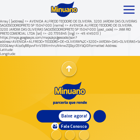
Array ( [address] => AVENIDA ALFREDO TEODORO DE OLIVEIRA, 3200 JARDIM DAS OLIVEIRAS
SAOJOSEDORIOPRETO SP 15047-000 [name] => AVENIDA ALFREDO TEODORO DE OLIVEIRA,
3200 JARDIM DAS OLIVEIRAS SAOJOSEDORIOPRETO SP 15047-000 [post_code] => JMM RIO
Mais buscados:
Produtos
Minuano Rende +
Nossa his
PRETO COMERCIAL LTDA [lat] => -20.7735845 [lng] => -49.4145013 )
https://maps.googleapis.com/maps/api/geocode/json?
address=AVENIDA+ALFREDO+TEODORO+DE+OLIVEIRA%2C+3200+JARDIM+DAS+OLIVEIRAS+SA
000&key=AIzaSyB8pvvFtnV38ItmhruN4nwZQOqzDSYbQJ0Formatted Address:
Latitude:
Longitude:
Baixe agora!
Fale Conosco