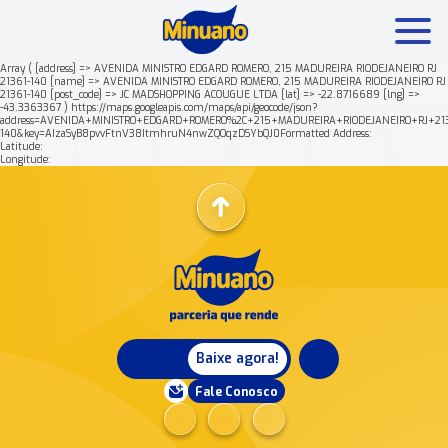
Array ( [address] => AVENIDA MINISTRO EDGARD ROMERO, 215 MADUREIRA RIODEJANEIRO RJ
21361-140 [name] => AVENIDA MINISTRO EDGARD ROMERO, 215 MADUREIRA RIODEJANEIRO RJ
21361-140 [post_code] => JC MADSHOPPING ACOUGUE LTDA [lat] => -22.8716689 [lng] =>
Mais buscados:
Produtos
Minuano Rende +
-43.3363367 ) https://maps.googleapis.com/maps/api/geocode/json?
address=AVENIDA+MINISTRO+EDGARD+ROMERO%2C+215+MADUREIRA+RIODEJANEIRO+RJ+213
140&key=AIzaSyB8pvvFtnV38ItmhruN4nwZQOqzDSYbQJ0Formatted Address:
Latitude:
Nossa história
Longitude:
Baixe agora!
Fale Conosco