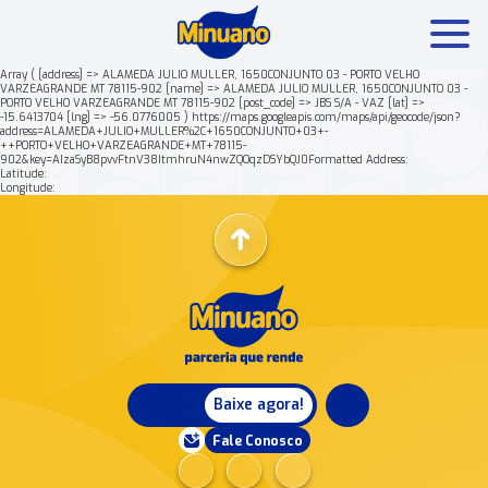
Array ( [address] => ALAMEDA JULIO MULLER, 1650CONJUNTO 03 - PORTO VELHO
VARZEAGRANDE MT 78115-902 [name] => ALAMEDA JULIO MULLER, 1650CONJUNTO 03 -
PORTO VELHO VARZEAGRANDE MT 78115-902 [post_code] => JBS S/A - VAZ [lat] =>
Mais buscados:
Produtos
Minuano Rende +
-15.6413704 [lng] => -56.0776005 ) https://maps.googleapis.com/maps/api/geocode/json?
address=ALAMEDA+JULIO+MULLER%2C+1650CONJUNTO+03+-
++PORTO+VELHO+VARZEAGRANDE+MT+78115-
902&key=AIzaSyB8pvvFtnV38ItmhruN4nwZQOqzDSYbQJ0Formatted Address:
Nossa história
Latitude:
Longitude:
Baixe agora!
Fale Conosco