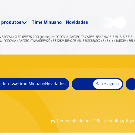
buscados:
Produtos
e produtos
Time Minuano
Novidades
uano Rende +
Nossa história
STA SAOPAULO SP 05576-200 [name] => RODOVIA RAPOSO TAVARES, 8342KM.18,5 SL.5,6,7 E 8 - 
son?address=RODOVIA+RAPOSO+TAVARES%2C+8342KM.18%2C5+SL.5%2C6%2C7+E+8+-++JARDIM+B
rodutos
Time Minuano
Novidades
Baixe agora!
Desenvolvido por OKN Technology Age