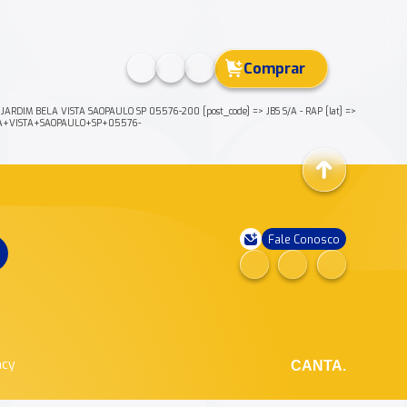
Comprar
JARDIM BELA VISTA SAOPAULO SP 05576-200 [post_code] => JBS S/A - RAP [lat] =>
ELA+VISTA+SAOPAULO+SP+05576-
Fale Conosco
ncy
CANTA.