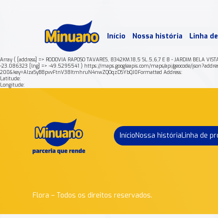
Mais 
Início
Nossa história
Linha d
Min
Array ( [address] => RODOVIA RAPOSO TAVARES, 8342KM.18,5 SL.5,6,7 E 8 - JARDIM BELA VI
-23.086323 [lng] => -49.5295541 ) https://maps.googleapis.com/maps/api/geocode/j
200&key=AIzaSyB8pvvFtnV38ItmhruN4nwZQOqzDSYbQJ0Formatted Address:
Latitude:
Longitude:
Início
Nossa história
Linha de p
Flora – Todos os direitos reservados.