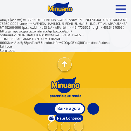
Array ( [address] => AVENIDA HAMILTON SIMIONI, SNKM 1,5 - INDUSTRIAL ARAPUTANGA MT
78260-000 [name] => AVENIDA HAMILTON SIMIONI, SNKM 1,5 - INDUSTRIAL ARAPUTANGA
MT 78260-000 [post_code] => JBS S/A - ARA [lat] => -15.4706525 [lng] => -58.3457056 )
Mais buscados:
Produtos
Minuano Rende +
https://maps.googleapis.com/maps/api/geocode/json?
address=AVENIDA+HAMILTON+SIMIONI%2C+SNKM+1%2C5+-
++INDUSTRIAL+ARAPUTANGA+MT+78260-
000&key=AIzaSyB8pvvFtnV38ItmhruN4nwZQOqzDSYbQJ0Formatted Address:
Nossa história
Latitude:
Longitude:
Baixe agora!
Fale Conosco