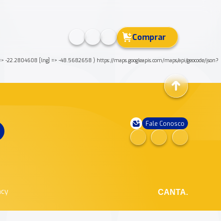
Comprar
[lat] => -22.2804608 [lng] => -48.5682658 ) https://maps.googleapis.com/maps/api/geocode/json?
Fale Conosco
ncy
CANTA.