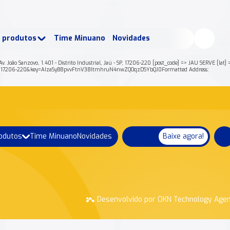
buscados:
Produtos
e produtos
Time Minuano
Novidades
uano Rende +
Nossa história
=> Av. João Sanzovo, 1.401 - Distrito Industrial, Jaú - SP, 17206-220 [post_code] => JAU SERVE 
C+17206-220&key=AIzaSyB8pvvFtnV38ItmhruN4nwZQOqzDSYbQJ0Formatted Address:
rodutos
Time Minuano
Novidades
Baixe agora!
Desenvolvido por OKN Technology Age