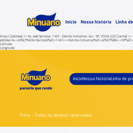
Mais 
Início
Nossa história
Linha d
Min
Array ( [address] => Av. João Sanzovo, 1.401 - Distrito Industrial, Jaú - SP, 17206-220 [name] 
address=Av.+Jo%C3%A3o+Sanzovo%2C+1.401+-+Distrito+Industrial%2C+Ja%C3%BA+-+SP%2
Latitude:
Longitude:
Início
Nossa história
Linha de p
Flora – Todos os direitos reservados.