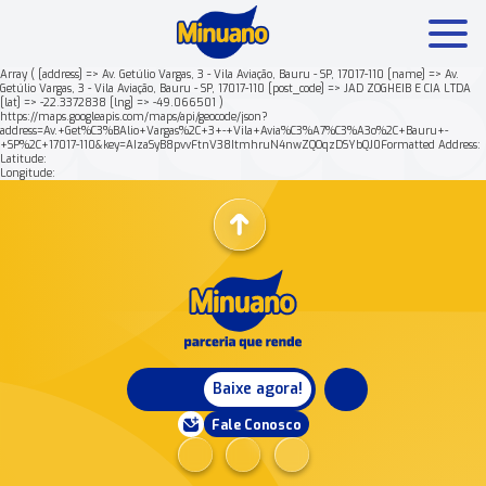
Array ( [address] => Av. Getúlio Vargas, 3 - Vila Aviação, Bauru - SP, 17017-110 [name] => Av.
Getúlio Vargas, 3 - Vila Aviação, Bauru - SP, 17017-110 [post_code] => JAD ZOGHEIB E CIA LTDA
[lat] => -22.3372838 [lng] => -49.066501 )
Mais buscados:
Produtos
Minuano Rende +
https://maps.googleapis.com/maps/api/geocode/json?
address=Av.+Get%C3%BAlio+Vargas%2C+3+-+Vila+Avia%C3%A7%C3%A3o%2C+Bauru+-
+SP%2C+17017-110&key=AIzaSyB8pvvFtnV38ItmhruN4nwZQOqzDSYbQJ0Formatted Address:
Latitude:
Nossa história
Longitude:
Baixe agora!
Fale Conosco