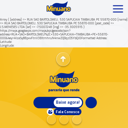
Array ( [address] => RUA SAO BARTOLOMEU, 530 SAPUCAIA TIMBAUBA PE 55870-000 [name]
=> RUA SAO BARTOLOMEU, 530 SAPUCAIA TIMBAUBA PE 55870-000 [post_code] =>
J.S.MENESES LTDA [lat] => -7.5007248 [lng] => -35.3005915 )
Mais buscados:
Produtos
Minuano Rende +
https://maps.googleapis.com/maps/api/geocode/json?
address=RUA+SAO+BARTOLOMEU%2C+530+SAPUCAIA+TIMBAUBA+PE+55870-
000&key=AIzaSyB8pvvFtnV38ItmhruN4nwZQOqzDSYbQJ0Formatted Address:
Latitude:
Nossa história
Longitude:
Baixe agora!
Fale Conosco