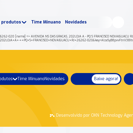
buscados:
Produtos
e produtos
Time Minuano
Novidades
uano Rende +
Nossa história
26262-020 [name] => AVENIDA NS DAS GRACAS, 202LOJA A - PQ S FRANCISCO NOVAIGUACU RJ 26
S%2C+202LOJA+A+-++PQ+S+FRANCISCO+NOVAIGUACU+RJ+26262-020&key=AIzaSyB8pvvFtnV38I
rodutos
Time Minuano
Novidades
Baixe agora!
Desenvolvido por OKN Technology Age