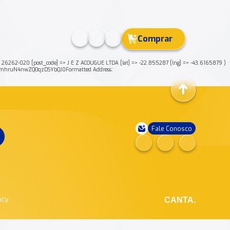
Comprar
262-020 [post_code] => J E Z ACOUGUE LTDA [lat] => -22.855287 [lng] => -43.6165879 )
tmhruN4nwZQOqzDSYbQJ0Formatted Address:
Fale Conosco
ncy
CANTA.