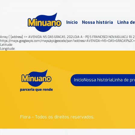
Mais 
Início
Nossa história
Linha d
Min
Array ( [address] => AVENIDA NS DAS GRACAS, 202LOJA A - PQ S FRANCISCO NOVAIGUACU RJ 
https://maps.googleapis.com/maps/api/geocode/json?address=AVENIDA+NS+DAS+GRACA
Latitude:
Longitude:
Início
Nossa história
Linha de p
Flora – Todos os direitos reservados.