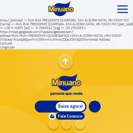
Array ( [address] => RUA RUA PRESIDENTE QUARESMA, 654 ALECRIM NATAL RN 59031-150
[name] => RUA RUA PRESIDENTE QUARESMA, 654 ALECRIM NATAL RN 59031-150 [post_code]
=> J.DE P. FORTE [lat] => -5.7989562 [lng] => -35.2151689 )
Mais buscados:
Produtos
Minuano Rende +
https://maps.googleapis.com/maps/api/geocode/json?
address=RUA+RUA+PRESIDENTE+QUARESMA%2C+654+ALECRIM+NATAL+RN+59031-
150&key=AIzaSyB8pvvFtnV38ItmhruN4nwZQOqzDSYbQJ0Formatted Address:
Latitude:
Nossa história
Longitude:
Baixe agora!
Fale Conosco