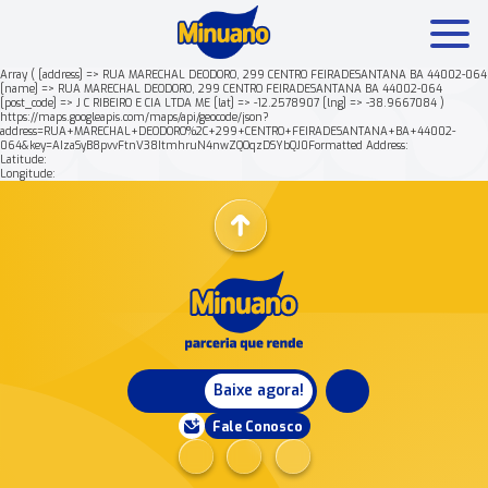
Array ( [address] => RUA MARECHAL DEODORO, 299 CENTRO FEIRADESANTANA BA 44002-064
[name] => RUA MARECHAL DEODORO, 299 CENTRO FEIRADESANTANA BA 44002-064
[post_code] => J C RIBEIRO E CIA LTDA ME [lat] => -12.2578907 [lng] => -38.9667084 )
Mais buscados:
Produtos
Minuano Rende +
https://maps.googleapis.com/maps/api/geocode/json?
address=RUA+MARECHAL+DEODORO%2C+299+CENTRO+FEIRADESANTANA+BA+44002-
064&key=AIzaSyB8pvvFtnV38ItmhruN4nwZQOqzDSYbQJ0Formatted Address:
Latitude:
Nossa história
Longitude:
Baixe agora!
Fale Conosco