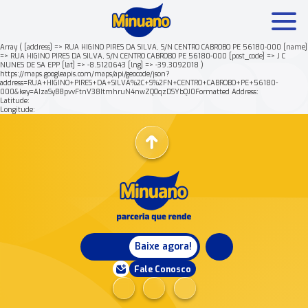
Array ( [address] => RUA HIGINO PIRES DA SILVA, S/N CENTRO CABROBO PE 56180-000 [name]
=> RUA HIGINO PIRES DA SILVA, S/N CENTRO CABROBO PE 56180-000 [post_code] => J C
NUNES DE SA EPP [lat] => -8.5120643 [lng] => -39.3092018 )
Mais buscados:
Produtos
Minuano Rende +
https://maps.googleapis.com/maps/api/geocode/json?
address=RUA+HIGINO+PIRES+DA+SILVA%2C+S%2FN+CENTRO+CABROBO+PE+56180-
000&key=AIzaSyB8pvvFtnV38ItmhruN4nwZQOqzDSYbQJ0Formatted Address:
Latitude:
Nossa história
Longitude:
Baixe agora!
Fale Conosco