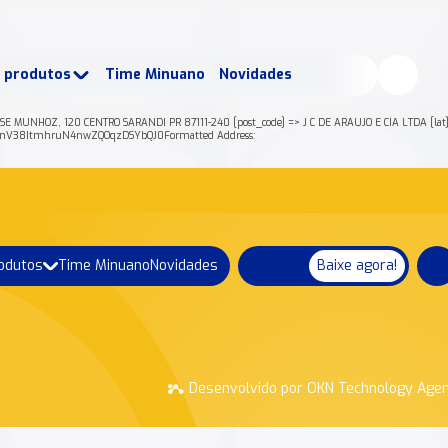
buscados:
Produtos
e produtos
Time Minuano
Novidades
uano Rende +
Nossa história
 MUNHOZ, 120 CENTRO SARANDI PR 87111-240 [post_code] => J C DE ARAUJO E CIA LTDA [lat] =
nV38ItmhruN4nwZQOqzDSYbQJ0Formatted Address:
rodutos
Time Minuano
Novidades
Baixe agora!
Desenvolvido por OKN Technology Age