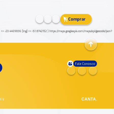
Comprar
> -23.4469836 [lng] => -51.8742152 ) https://maps.googleapis.com/maps/api/geocode/json?
Fale Conosco
ncy
CANTA.