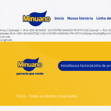
Mais 
Início
Nossa história
Linha d
Min
Array ( [address] => RUA JOSE MUNHOZ, 120 CENTRO SARANDI PR 87111-240 [name] => RUA JOSE
address=RUA+JOSE+MUNHOZ%2C+120+CENTRO+SARANDI+PR+87111-240&key=AIzaSyB8pvvFt
Latitude:
Longitude:
Início
Nossa história
Linha de p
Flora – Todos os direitos reservados.