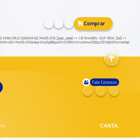
Comprar
RA CRUZ GOIANIA GO 74495-070 [post_code] => J.B.TAVARES - SUP. REAL [lat] =>
+GOIANIA+GO+74495-070&key=AIzaSyB8pvvFtnV38ItmhruN4nwZQOqzDSYbQJ0Formatted
Fale Conosco
ncy
CANTA.