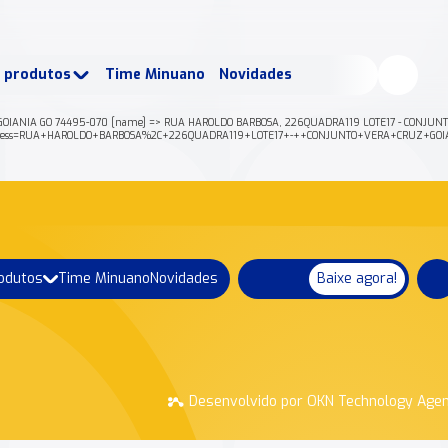
buscados:
Produtos
e produtos
Time Minuano
Novidades
uano Rende +
Nossa história
OIANIA GO 74495-070 [name] => RUA HAROLDO BARBOSA, 226QUADRA119 LOTE17 - CONJUNTO VE
e/json?address=RUA+HAROLDO+BARBOSA%2C+226QUADRA119+LOTE17+-++CONJUNTO+VERA+CRUZ
rodutos
Time Minuano
Novidades
Baixe agora!
Desenvolvido por OKN Technology Age