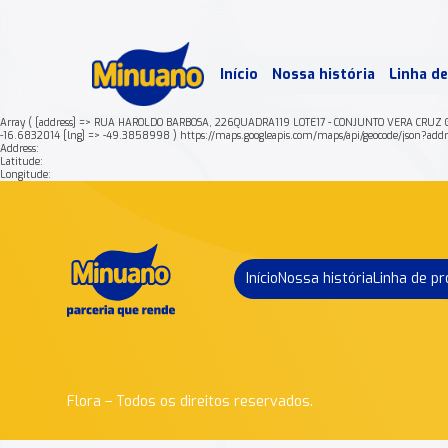
Mais 
Início
Nossa história
Linha d
Min
Array ( [address] => RUA HAROLDO BARBOSA, 226QUADRA119 LOTE17 - CONJUNTO VERA CRUZ G
-16.6832014 [lng] => -49.3858998 ) https://maps.googleapis.com/maps/api/geocod
Address:
Latitude:
Longitude:
Início
Nossa história
Linha de p
Flora – Todos os direitos reservados.