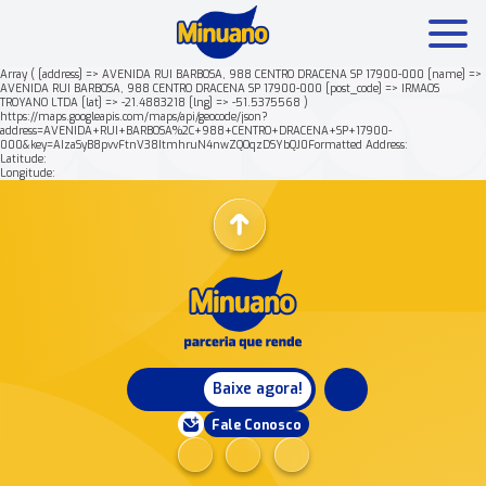
Array ( [address] => AVENIDA RUI BARBOSA, 988 CENTRO DRACENA SP 17900-000 [name] =>
AVENIDA RUI BARBOSA, 988 CENTRO DRACENA SP 17900-000 [post_code] => IRMAOS
TROYANO LTDA [lat] => -21.4883218 [lng] => -51.5375568 )
Mais buscados:
Produtos
Minuano Rende +
https://maps.googleapis.com/maps/api/geocode/json?
address=AVENIDA+RUI+BARBOSA%2C+988+CENTRO+DRACENA+SP+17900-
000&key=AIzaSyB8pvvFtnV38ItmhruN4nwZQOqzDSYbQJ0Formatted Address:
Latitude:
Nossa história
Longitude:
Baixe agora!
Fale Conosco