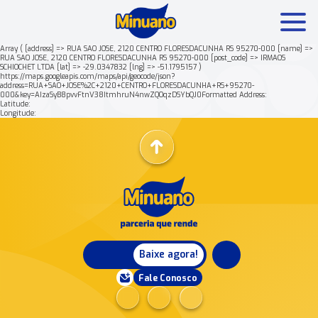
Array ( [address] => RUA SAO JOSE, 2120 CENTRO FLORESDACUNHA RS 95270-000 [name] =>
RUA SAO JOSE, 2120 CENTRO FLORESDACUNHA RS 95270-000 [post_code] => IRMAOS
SCHIOCHET LTDA [lat] => -29.0347832 [lng] => -51.1795157 )
Mais buscados:
Produtos
Minuano Rende +
https://maps.googleapis.com/maps/api/geocode/json?
address=RUA+SAO+JOSE%2C+2120+CENTRO+FLORESDACUNHA+RS+95270-
000&key=AIzaSyB8pvvFtnV38ItmhruN4nwZQOqzDSYbQJ0Formatted Address:
Latitude:
Nossa história
Longitude:
Baixe agora!
Fale Conosco