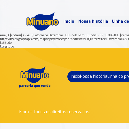
Mais 
Início
Nossa história
Linha d
Min
Array ( [address] => Av. Quatorze de Dezembro, 730 - Vila Rami, Jundiaí - SP, 13206-010 [nam
https://maps.googleapis.com/maps/api/geocode/json?address=Av.+Quatorze+de+Dezemb
Latitude:
Longitude:
Início
Nossa história
Linha de p
Flora – Todos os direitos reservados.