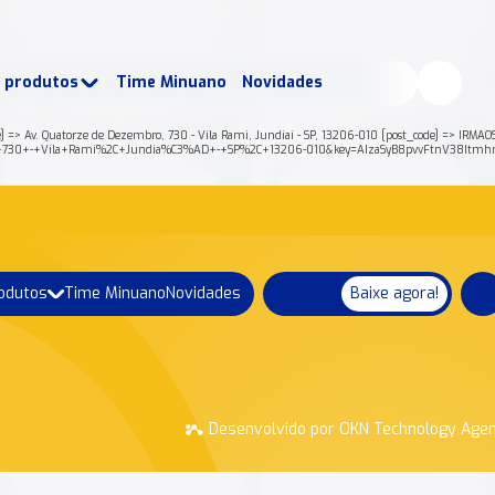
buscados:
Produtos
e produtos
Time Minuano
Novidades
uano Rende +
Nossa história
e] => Av. Quatorze de Dezembro, 730 - Vila Rami, Jundiaí - SP, 13206-010 [post_code] => IRMA
ro%2C+730+-+Vila+Rami%2C+Jundia%C3%AD+-+SP%2C+13206-010&key=AIzaSyB8pvvFtnV38Itm
rodutos
Time Minuano
Novidades
Baixe agora!
Desenvolvido por OKN Technology Age