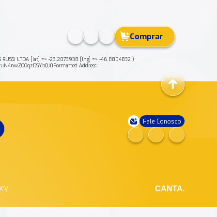
Comprar
OS RUSSI LTDA [lat] => -23.2073938 [lng] => -46.8804832 )
hruN4nwZQOqzDSYbQJ0Formatted Address:
Fale Conosco
ncy
CANTA.