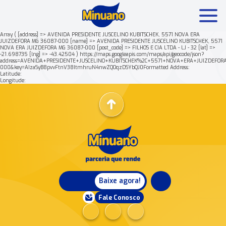
Array ( [address] => AVENIDA PRESIDENTE JUSCELINO KUBITSCHEK, 5571 NOVA ERA
JUIZDEFORA MG 36087-000 [name] => AVENIDA PRESIDENTE JUSCELINO KUBITSCHEK, 5571
NOVA ERA JUIZDEFORA MG 36087-000 [post_code] => FILHOS E CIA LTDA - LJ - 32 [lat] =>
Mais buscados:
Produtos
Minuano Rende +
Nossa his
-21.698735 [lng] => -43.42504 ) https://maps.googleapis.com/maps/api/geocode/json?
address=AVENIDA+PRESIDENTE+JUSCELINO+KUBITSCHEK%2C+5571+NOVA+ERA+JUIZDEFOR
000&key=AIzaSyB8pvvFtnV38ItmhruN4nwZQOqzDSYbQJ0Formatted Address:
Latitude:
Longitude:
Baixe agora!
Fale Conosco