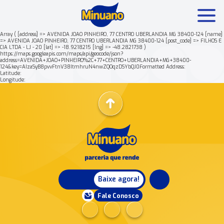
Array ( [address] => AVENIDA JOAO PINHEIRO, 77 CENTRO UBERLANDIA MG 38400-124 [name]
=> AVENIDA JOAO PINHEIRO, 77 CENTRO UBERLANDIA MG 38400-124 [post_code] => FILHOS E
CIA LTDA - LJ - 20 [lat] => -18.9218215 [lng] => -48.2821738 )
Mais buscados:
Produtos
Minuano Rende +
https://maps.googleapis.com/maps/api/geocode/json?
address=AVENIDA+JOAO+PINHEIRO%2C+77+CENTRO+UBERLANDIA+MG+38400-
124&key=AIzaSyB8pvvFtnV38ItmhruN4nwZQOqzDSYbQJ0Formatted Address:
Latitude:
Nossa história
Longitude:
Baixe agora!
Fale Conosco