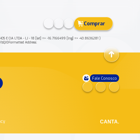
Comprar
CIA LTDA - LJ - 18 [lat] => -16.7166499 [lng] => -43.8636281 )
QJ0Formatted Address:
Fale Conosco
ncy
CANTA.