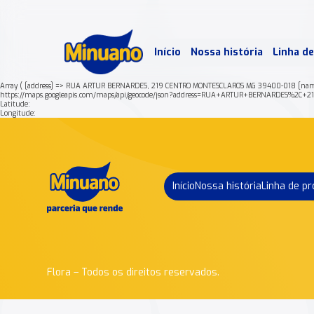
Mais 
Início
Nossa história
Linha d
Min
Array ( [address] => RUA ARTUR BERNARDES, 219 CENTRO MONTESCLAROS MG 39400-018 [name]
https://maps.googleapis.com/maps/api/geocode/json?address=RUA+ARTUR+BERNARDES%2
Latitude:
Longitude:
Início
Nossa história
Linha de p
Flora – Todos os direitos reservados.