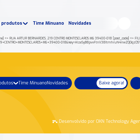
buscados:
Produtos
e produtos
Time Minuano
Novidades
uano Rende +
Nossa história
 => RUA ARTUR BERNARDES, 219 CENTRO MONTESCLAROS MG 39400-018 [post_code] => FILHOS E 
C+219+CENTRO+MONTESCLAROS+MG+39400-018&key=AIzaSyB8pvvFtnV38ItmhruN4nwZQOqzDSYb
rodutos
Time Minuano
Novidades
Baixe agora!
Desenvolvido por OKN Technology Age