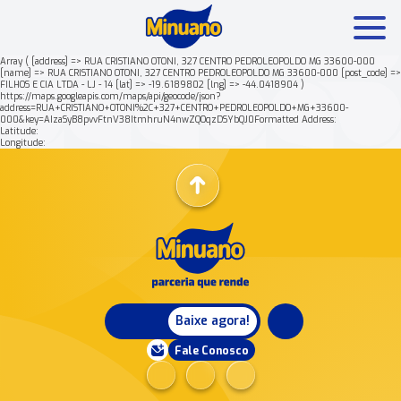
Array ( [address] => RUA CRISTIANO OTONI, 327 CENTRO PEDROLEOPOLDO MG 33600-000
[name] => RUA CRISTIANO OTONI, 327 CENTRO PEDROLEOPOLDO MG 33600-000 [post_code] =>
FILHOS E CIA LTDA - LJ - 14 [lat] => -19.6189802 [lng] => -44.0418904 )
Mais buscados:
Produtos
Minuano Rende +
https://maps.googleapis.com/maps/api/geocode/json?
address=RUA+CRISTIANO+OTONI%2C+327+CENTRO+PEDROLEOPOLDO+MG+33600-
000&key=AIzaSyB8pvvFtnV38ItmhruN4nwZQOqzDSYbQJ0Formatted Address:
Latitude:
Nossa história
Longitude:
Baixe agora!
Fale Conosco