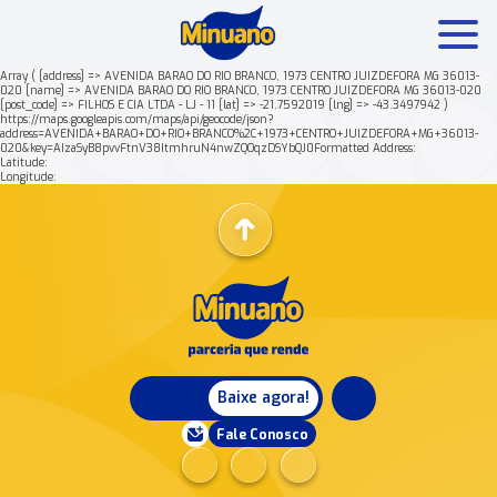
Array ( [address] => AVENIDA BARAO DO RIO BRANCO, 1973 CENTRO JUIZDEFORA MG 36013-
020 [name] => AVENIDA BARAO DO RIO BRANCO, 1973 CENTRO JUIZDEFORA MG 36013-020
[post_code] => FILHOS E CIA LTDA - LJ - 11 [lat] => -21.7592019 [lng] => -43.3497942 )
Mais buscados:
Produtos
Minuano Rende +
https://maps.googleapis.com/maps/api/geocode/json?
address=AVENIDA+BARAO+DO+RIO+BRANCO%2C+1973+CENTRO+JUIZDEFORA+MG+36013-
020&key=AIzaSyB8pvvFtnV38ItmhruN4nwZQOqzDSYbQJ0Formatted Address:
Latitude:
Nossa história
Longitude:
Baixe agora!
Fale Conosco