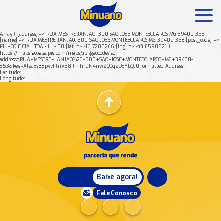
Array ( [address] => RUA MESTRE JANJAO, 300 SAO JOSE MONTESCLAROS MG 39400-353
[name] => RUA MESTRE JANJAO, 300 SAO JOSE MONTESCLAROS MG 39400-353 [post_code] =>
FILHOS E CIA LTDA - LJ - 08 [lat] => -16.7200266 [lng] => -43.8598521 )
Mais buscados:
Produtos
Minuano Rende +
https://maps.googleapis.com/maps/api/geocode/json?
address=RUA+MESTRE+JANJAO%2C+300+SAO+JOSE+MONTESCLAROS+MG+39400-
353&key=AIzaSyB8pvvFtnV38ItmhruN4nwZQOqzDSYbQJ0Formatted Address:
Latitude:
Nossa história
Longitude:
Baixe agora!
Fale Conosco