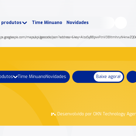
buscados:
Produtos
e produtos
Time Minuano
Novidades
uano Rende +
Nossa história
tps://maps.googleapis.com/maps/api/geocode/json?address=&key=AIzaSyB8pvvFtnV38ItmhruN4nwZ
rodutos
Time Minuano
Novidades
Baixe agora!
Desenvolvido por OKN Technology Age