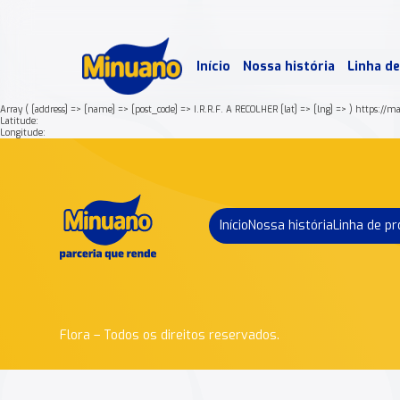
Mais 
Início
Nossa história
Linha d
Min
Array ( [address] => [name] => [post_code] => I.R.R.F. A RECOLHER [lat] => [lng] => ) ht
Latitude:
Longitude:
Início
Nossa história
Linha de p
Flora – Todos os direitos reservados.