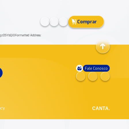
Comprar
QOqzDSYbQJ0Formatted Address:
Fale Conosco
ncy
CANTA.