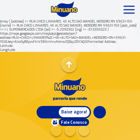
Array ( [address] => RUA CHICO LINHARES, 45 ALTO SAO MANOEL MOSSORO RN 59631-150
[name] => RUA CHICO LINHARES, 45 ALTO SAO MANOEL MOSSORO RN 59631-150 [post_code]
=> I L SUPERMERCADOS LTDA [lat] => -5.2093302 [lng] => -37.3355023 )
Mais buscados:
Produtos
Minuano Rende +
https://maps.googleapis.com/maps/api/geocode/json?
address=RUA+CHICO+LINHARES%2C+45+ALTO+SAO+MANOEL+MOSSORO+RN+59631-
150&key=AIzaSyB8pvvFtnV38ItmhruN4nwZQOqzDSYbQJ0Formatted Address:
Latitude:
Nossa história
Longitude:
Baixe agora!
Fale Conosco