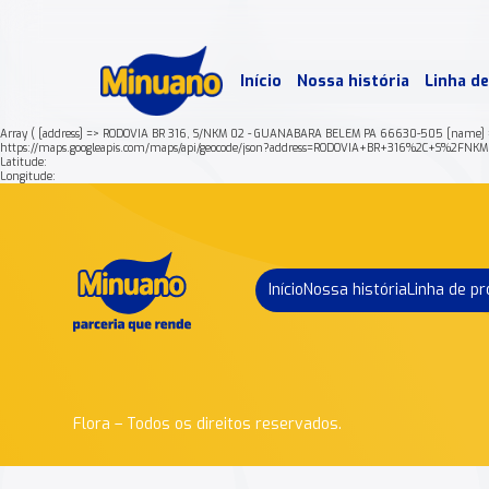
Mais 
Início
Nossa história
Linha d
Min
Array ( [address] => RODOVIA BR 316, S/NKM 02 - GUANABARA BELEM PA 66630-505 [name] 
https://maps.googleapis.com/maps/api/geocode/json?address=RODOVIA+BR+316%2C+S%
Latitude:
Longitude:
Início
Nossa história
Linha de p
Flora – Todos os direitos reservados.