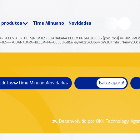
buscados:
Produtos
e produtos
Time Minuano
Novidades
uano Rende +
Nossa história
=> RODOVIA BR 316, S/NKM 02 - GUANABARA BELEM PA 66630-505 [post_code] => HIPERMERCAD
2FNKM+02+-++GUANABARA+BELEM+PA+66630-505&key=AIzaSyB8pvvFtnV38ItmhruN4nwZQOqzD
rodutos
Time Minuano
Novidades
Baixe agora!
Desenvolvido por OKN Technology Age