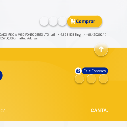
Comprar
O MEIO A MEIO PONTO CERTO LTD [lat] => -1.3981178 [lng] => -48.4202024 )
SYbQJ0Formatted Address:
Fale Conosco
ncy
CANTA.