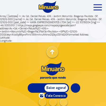
Array ( [address] => Av. Cel. Daniel Peluso, 436 - Jardim Morumbi, Bragança Paulista - SP,
12926-000 [name] => Av. Cel. Daniel Peluso, 436 - Jardim Morumbi, Bragança Paulista - SP,
12926-000 [post_code] => HARA EMPREENDIMENTOS LTDA [lat] => -22.9378004 [lng] =>
Mais buscados:
Produtos
Minuano Rende +
-46.5355951 ) https://maps.googleapis.com/maps/api/geocode/json?
address=Av.+Cel.+Daniel+Peluso%2C+436+-
+Jardim+Morumbi%2C+Bragan%C3%A7a+Paulista+-+SP%2C+12926-
000&key=AIzaSyB8pvvFtnV38ItmhruN4nwZQOqzDSYbQJ0Formatted Address:
Nossa história
Latitude:
Longitude:
Baixe agora!
Fale Conosco